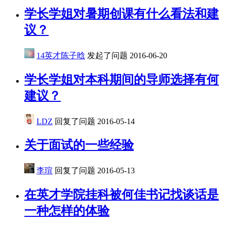
学长学姐对暑期创课有什么看法和建
议？
14英才陈子晗
发起了问题
2016-06-20
学长学姐对本科期间的导师选择有何
建议？
LDZ
回复了问题
2016-05-14
关于面试的一些经验
李瑄
回复了问题
2016-05-13
在英才学院挂科被何佳书记找谈话是
一种怎样的体验