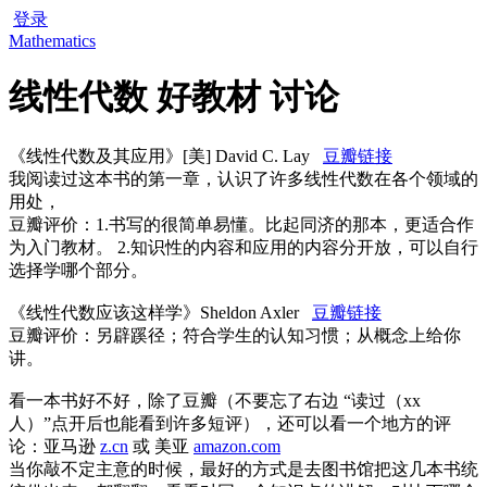
登录
Mathematics
线性代数 好教材 讨论
《线性代数及其应用》[美] David C. Lay
豆瓣链接
我阅读过这本书的第一章，认识了许多线性代数在各个领域的
用处，
豆瓣评价：1.书写的很简单易懂。比起同济的那本，更适合作
为入门教材。 2.知识性的内容和应用的内容分开放，可以自行
选择学哪个部分。
《线性代数应该这样学》Sheldon Axler
豆瓣链接
豆瓣评价：另辟蹊径；符合学生的认知习惯；从概念上给你
讲。
看一本书好不好，除了豆瓣（不要忘了右边 “读过（xx
人）”点开后也能看到许多短评），还可以看一个地方的评
论：亚马逊
z.cn
或 美亚
amazon.com
当你敲不定主意的时候，最好的方式是去图书馆把这几本书统