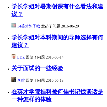
学长学姐对暑期创课有什么看法和建
议？
14英才陈子晗
发起了问题
2016-06-20
学长学姐对本科期间的导师选择有何
建议？
LDZ
回复了问题
2016-05-14
关于面试的一些经验
李瑄
回复了问题
2016-05-13
在英才学院挂科被何佳书记找谈话是
一种怎样的体验