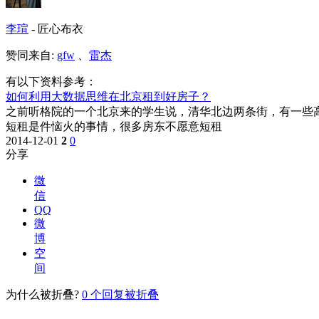
李瑄
-
匠心布衣
赞同来自:
gfw
、
雷杰
有以下资料参考：
如何利用大数据思维在北京租到好房子？
之前听格院的一个北京来的学生说，清华北边两条街，有一些高楼
短租是件恼火的事情，很多房东不愿意短租
2014-12-01
2
0
分享
微
信
QQ
微
博
空
间
为什么被折叠?
0
个回复被折叠