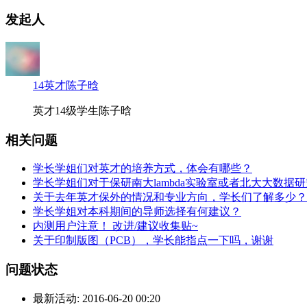
发起人
14英才陈子晗
英才14级学生陈子晗
相关问题
学长学姐们对英才的培养方式，体会有哪些？
学长学姐们对于保研南大lambda实验室或者北大大数
关于去年英才保外的情况和专业方向，学长们了解多少？
学长学姐对本科期间的导师选择有何建议？
内测用户注意！ 改进/建议收集贴~
关于印制版图（PCB），学长能指点一下吗，谢谢
问题状态
最新活动:
2016-06-20 00:20