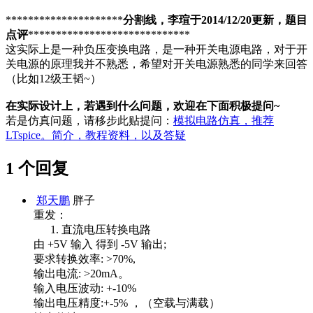
*********************
分割线，李瑄于2014/12/20更新，题目
点评
*****************************
这实际上是一种负压变换电路，是一种开关电源电路，对于开
关电源的原理我并不熟悉，希望对开关电源熟悉的同学来回答
（比如12级王韬~）
在实际设计上，若遇到什么问题，欢迎在下面积极提问~
若是仿真问题，请移步此贴提问：
模拟电路仿真，推荐
LTspice。简介，教程资料，以及答疑
1 个回复
郑天鹏
胖子
重发：
直流电压转换电路
由 +5V 输入 得到 -5V 输出;
要求转换效率: >70%,
输出电流: >20mA。
输入电压波动: +-10%
输出电压精度:+-5% ，（空载与满载）