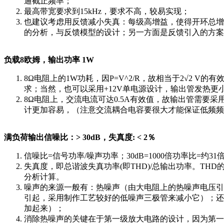
通截止频率；
最高带宽要求到15kHz，要求不高，较易实现；
也建议考虑用反馈减小失真：每级高增益，使得开环总增益>
的分析，与反馈模型的设计；另一方面是反馈引入的方案
负载8欧姆，输出功率 1W
8Ω电阻上的1W功耗，因P=V^2/R，故相当于2√2 V
求；当然，也可以采用+12V单电源设计，输出管发热
8Ω电阻上，交流电流可达0.5A有效值，故输出管需要采
计更加容易，（注意交流耦合电容要很大才能保证低频频
满负荷输出信噪比：> 30dB，失真度: < 2％
信噪比=信号功率/噪声功率；30dB=1000倍功率比=
失真度，即总谐波失真功率(即THD)/总输出功率。TH
分析计算。
噪声的来源一般有：热噪声（由大电阻上的热噪声电压引
引起，采用制作工艺较好的低噪声三极管来减小它）；还
加起来）；
消除热噪声的关键在于第一级放大电路的设计，因为第一