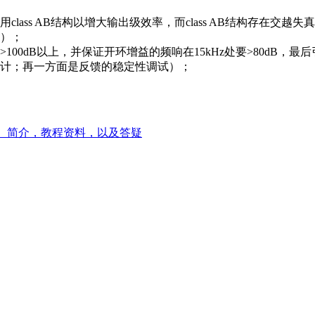
ass AB结构以增大输出级效率，而class AB结构存在交越
降）；
00dB以上，并保证开环增益的频响在15kHz处要>80dB
计；再一方面是反馈的稳定性调试）；
ce。简介，教程资料，以及答疑