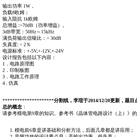
输出功率 1W，
负载8欧姆；
输入阻抗 1k欧姆
总增益 :>70dB（功率增益）。
3dB带宽：50Hz～15kHz
满负荷输出信噪比：> 30dB
失真度: < 2％
电源标准：+-5V,+-12V,+-24V
设计报告包括以下内容：
1．电路原理图
2．印制板图
3．电路工作原理
4 . 仿真
*********************
分割线，李瑄于2014/12/20更新，题目
总的概念
：
请参考模电第9章的知识。参考书《晶体管电路设计（上）》
模电前6章是讲基础和分析方法，后面几章都是讲应用；
音频功放的设计要点是：高输出功率、低失真；