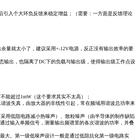
B，最后引入个大环负反馈来稳定增益；（需要：一方面是反馈理论
真输出余量就太小了，建议采用+-12V电源，反正没有输出效率的要
低静态输出，也隔离了DC下的负载与输出级，使得输出级工作点设
噪声不能超过1mW（这个要求其实不太高）；
率时的总谐波失真，由放大器的非线性引起，常在频域用谐波总功率来
可采用低阻电路减小热噪声）、散粒噪声（由半导体的制作缺陷
通过输入单频信号，测量输出频谱里的各次谐波的功率，并叠
最大。第一级低噪声设计一般是通过低阻抗化第一级电路实