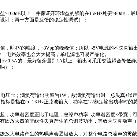
100dB以上，并保证开环增益的频响在15kHz处要>80d
设计；再一方面是反馈的稳定性调试）；
的有效值，即4V的幅度，=8Vpp的峰峰值；所以+-5V电源的不失
更小，电路效率也会大大提高，单电源也容易产品化。
用Ic>0.5A的，最好留余量到1A以上；输出可采用交流耦合降
响）；
约31倍电压比；满负荷输出功率为1W，故满负荷输出时，总失真+
D的指标是指在fo=1KHz正弦波输入，功率在1/2额定输出功
起，功率谱密度正比于电阻，总噪声功率=功率谱密度×带宽，
有因放大器的非线性失真产生的总谐波功率，等效为失真噪声（
级放大电路产生的热噪声会逐级放大，对整个电路总噪声的贡献