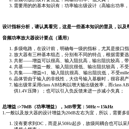
需要用的的基本知识有：功率输出级设计（高输出功率，
设计指标分析，请认真看完，这是一些基本知识的普及，以及
音频功率放大器设计要点（通用）
多级电路，在设计前，明确每一级的指标，尤其是接口指
放大器有三种基本组态，分别有不同的特点，根据需要选
共射——增益可以很高、输入阻抗高，输出阻抗较高，带宽受
共基——增益一般、输入阻抗很低、输出阻抗较高，不受mi
共集——增益≈1、输入阻抗很高、输出阻抗低，不受mill
晶体管由于输入的非线性，大信号输入基极时，很容易产
输出级常采用class AB结构以增大输出级效率，而cl
供1.4V压降）；也可以引入负反馈来进一步减小失真；
总增益 :>70dB（功率增益），3dB带宽：50Hz～15kHz
1.一般以及放大器的设计增益为20dB左右为宜，所以，需要多
没有要求到DC，而是从50Hz起步，故级间耦合也可以