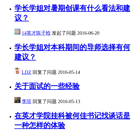
学长学姐对暑期创课有什么看法和建
议？
14英才陈子晗
发起了问题
2016-06-20
学长学姐对本科期间的导师选择有何
建议？
LDZ
回复了问题
2016-05-14
关于面试的一些经验
李瑄
回复了问题
2016-05-13
在英才学院挂科被何佳书记找谈话是
一种怎样的体验